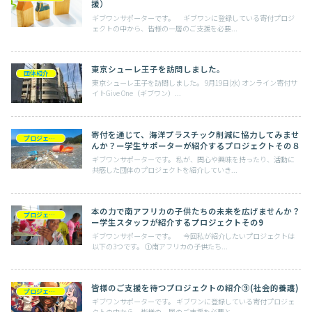
援）
ギブワンサポーターです。 ギブワンに登録している寄付プロジ
ェクトの中から、皆様の一層のご支援を必要...
東京シューレ王子を訪問しました。
団体紹介
東京シューレ王子を訪問しました。 9月19日(水) オンライン寄付サ
イトGive One（ギブワン）...
寄付を通じて、海洋プラスチック削減に協力してみませ
プロジェクト紹介
んか？ー学生サポーターが紹介するプロジェクトその８
ギブワンサポーターです。 私が、関心や興味を持ったり、活動に
共感した団体のプロジェクトを紹介していき...
本の力で南アフリカの子供たちの未来を広げませんか？
プロジェクト紹介
ー学生スタッフが紹介するプロジェクトその9
ギブワンサポーターです。 今回私が紹介したいプロジェクトは
以下の3つです。 ①南アフリカの子供たち...
皆様のご支援を待つプロジェクトの紹介⑨(社会的養護)
プロジェクト紹介
ギブワンサポーターです。 ギブワンに登録している寄付プロジェ
クトの中から、皆様の一層のご支援を必要と...