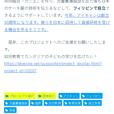
共同組合「カニエ」を作り、児童養護施設を出た後も日本
のケーキ屋の技術を伝えるなどして、
フィリピンで自立
で
きるようにサポートしています。
今年、アイキャンは創立
30周年になります。彼らを日本に招待して直接研修を受け
る機会を作るそうです。
是非、このプロジェクトへのご支援をお願いしたしま
す。
幼児教育でカンボジアの子どもの学びを広げたい！
https://giveone.net/supporter/project_display.html?
project_id=20207
プロジェクト紹介
団体紹介
アイキャン
フィリピン
児童養護施設
国際
幼児教育
教育支援
自立支援
若者