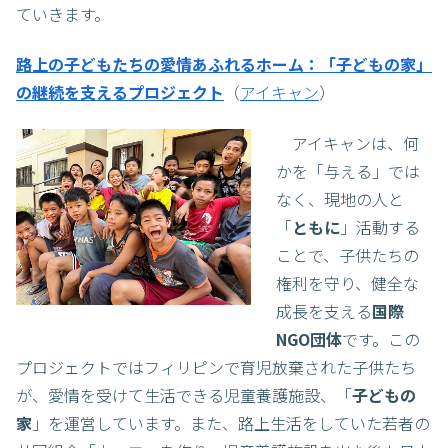
ていきます。
路上の子どもたちの愛情あふれるホーム：「子どもの家」
の継続を支えるプロジェクト
（
アイキャン
）
アイキャンは、何
かを「与える」では
なく、現地の人と
「
ともに
」活動する
ことで、子供たちの
権利を守り、健全な
成長を支える
国際
NGO団体
です。この
プロジェクトではフィリピンで育児放棄された子供たち
が、愛情を受けて生活できる児童養護施設、「
子どもの
家
」を運営しています。また、路上生活をしていた若者の